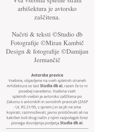
arhišektura je avtorsko
zaščitena.
Načrti & teksti ©Studio db
Fotografije ©Miran Kambič
Design & fotografije ©Damijan
Jermančič
Avtorske pravice
Vsebine, objavljene na vseh spletnih straneh
Arhišektura so last
Studia db ai
, razen če to ni
posebej navedeno. Vsebina vseh
spletnih vsebin je avtorsko zaščitena po
Zakonu o avtorskih in sorodnih pravicah (ZASP
- UL RS 21/95, s sprem.) in se jih ne sme
kopirati, razmnoževati, javno priobčevati ali na
kakršen koli drug način z njimi razpolagati brez
pisnega dovoljenja podjetja
Studia db ai
.