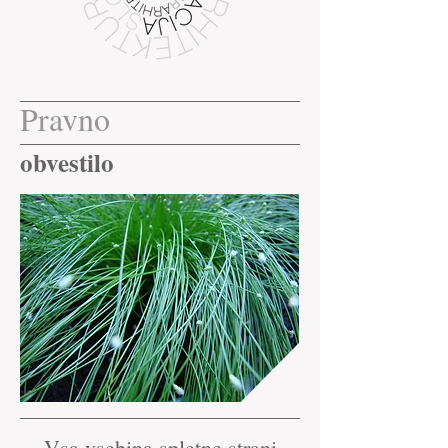
Pravno
obvestilo
Vsa vsebina spletne strani