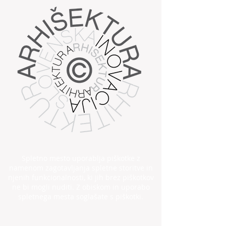
Spletno mesto uporablja piškotke z
namenom zagotavljanja spletne storitve in
njenih funkcionalnosti, ki jih brez piškotkov
ne bi mogli nuditi. Z obiskom in uporabo
spletnega mesta soglašate s piškotki.
©
2014 - 2026
​ARHIŠEKTURA.