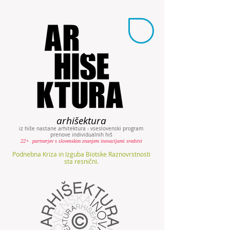
arhišektura
iz hiše nastane arhitektura - vseslovenski program
prenove individualnih hiš
22+ partnerjev s slovenskim znanjem inovacijami sredstvi
Podnebna Kriza in Izguba Biotske Raznovrstnosti
sta resnični.